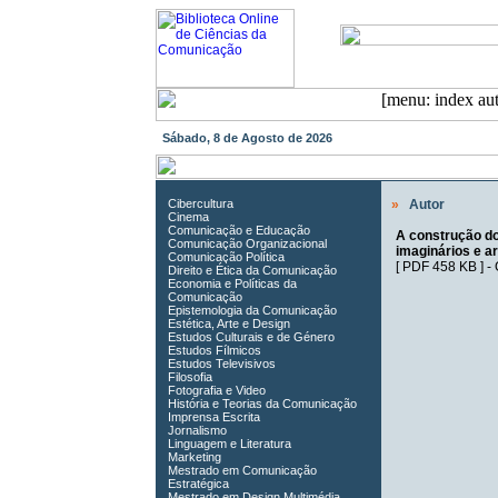
Sábado, 8 de Agosto de 2026
Cibercultura
»
Autor
Cinema
Comunicação e Educação
A construção do
Comunicação Organizacional
imaginários e a
Comunicação Política
[
PDF 458 KB
] -
Direito e Ética da Comunicação
Economia e Políticas da
Comunicação
Epistemologia da Comunicação
Estética, Arte e Design
Estudos Culturais e de Género
Estudos Fílmicos
Estudos Televisivos
Filosofia
Fotografia e Video
História e Teorias da Comunicação
Imprensa Escrita
Jornalismo
Linguagem e Literatura
Marketing
Mestrado em Comunicação
Estratégica
Mestrado em Design Multimédia