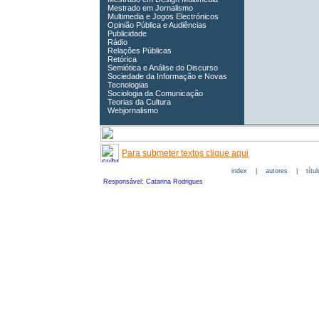
Mestrado em Jornalismo
Multimedia e Jogos Electrónicos
Opinião Pública e Audiências
Publicidade
Rádio
Relações Públicas
Retórica
Semiótica e Análise do Discurso
Sociedade da Informação e Novas
Tecnologias
Sociologia da Comunicação
Teorias da Cultura
Webjornalismo
Para submeter textos clique aqui
index
|
autores
|
títu