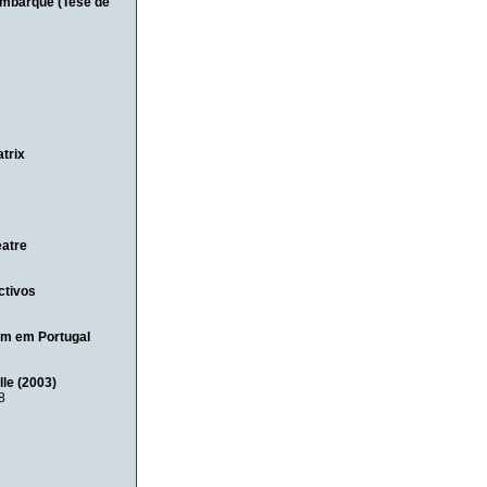
embarque (Tese de
trix
eatre
ctivos
em em Portugal
lle (2003)
8