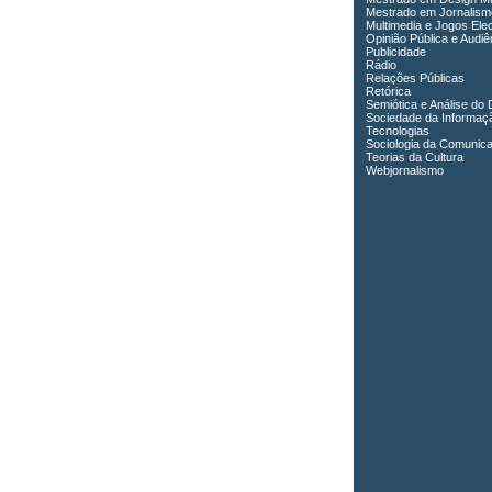
Mestrado em Jornalism
Multimedia e Jogos Ele
Opinião Pública e Audiê
Publicidade
Rádio
Relações Públicas
Retórica
Semiótica e Análise do 
Sociedade da Informaç
Tecnologias
Sociologia da Comunic
Teorias da Cultura
Webjornalismo