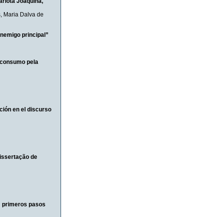
arlota Joaquina,
s
,
Maria Dalva de
enemigo principal”
o consumo pela
ción en el discurso
Dissertação de
”: primeros pasos