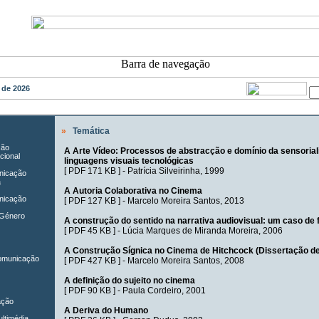
o de 2026
»
Temática
ção
A Arte Vídeo: Processos de abstracção e domínio da sensoria
cional
linguagens visuais tecnológicas
[
PDF 171 KB
] -
Patrícia Silveirinha
, 1999
unicação
a
A Autoria Colaborativa no Cinema
nicação
[
PDF 127 KB
] -
Marcelo Moreira Santos
, 2013
 Género
A construção do sentido na narrativa audiovisual: um caso de 
[
PDF 45 KB
] -
Lúcia Marques de Miranda Moreira
, 2006
A Construção Sígnica no Cinema de Hitchcock (Dissertação d
Comunicação
[
PDF 427 KB
] -
Marcelo Moreira Santos
, 2008
A definição do sujeito no cinema
[
PDF 90 KB
] -
Paula Cordeiro
, 2001
ação
A Deriva do Humano
ltimédia