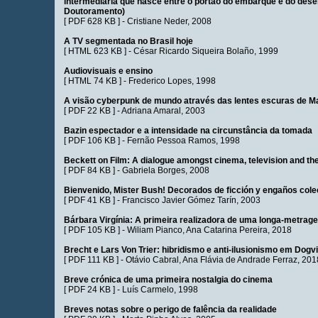
intermediária que nasce entre o portão do embarque e do des
Doutoramento)
[
PDF 628 KB
] -
Cristiane Neder
, 2008
A TV segmentada no Brasil hoje
[
HTML 623 KB
] -
César Ricardo Siqueira Bolaño
, 1999
Audiovisuais e ensino
[
HTML 74 KB
] -
Frederico Lopes
, 1998
A visão cyberpunk de mundo através das lentes escuras de Ma
[
PDF 22 KB
] -
Adriana Amaral
, 2003
Bazin espectador e a intensidade na circunstância da tomada
[
PDF 106 KB
] -
Fernão Pessoa Ramos
, 1998
Beckett on Film: A dialogue amongst cinema, television and th
[
PDF 84 KB
] -
Gabriela Borges
, 2008
Bienvenido, Mister Bush! Decorados de ficción y engaños cole
[
PDF 41 KB
] -
Francisco Javier Gómez Tarín
, 2003
Bárbara Virgínia: A primeira realizadora de uma longa-metrag
[
PDF 105 KB
] -
Wiliam Pianco
,
Ana Catarina Pereira
, 2018
Brecht e Lars Von Trier: hibridismo e anti-ilusionismo em Dogvi
[
PDF 111 KB
] -
Otávio Cabral
,
Ana Flávia de Andrade Ferraz
, 201
Breve crónica de uma primeira nostalgia do cinema
[
PDF 24 KB
] -
Luís Carmelo
, 1998
Breves notas sobre o perigo de falência da realidade