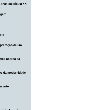
s anos do século XXI
9
uagem
rte
rpretação de um
ica acerca da
os da modernidade
a arte