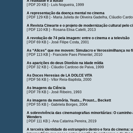
A realidade é a ilusão
[
PDF 20 KB
] -
Luís Nogueira
, 1999
A representação da doença mental no cinema
[
PDF 129 KB
] -
Maria Julieta de Oliveira Gadelha
,
Cláudio Cardo
A Revista Cinearte e o projeto de modernização cultural pelo 
[
PDF 110 KB
] -
Rosana Elisa Catelli
, 2013
A revolução de 74 pela imagem: entre o cinema e a televisão
[
PDF 69 KB
] -
José Filipe Costa
, 2001
As “Alices” que me movem: Simulacro e Verossimilhança no fi
[
PDF 113 KB
] -
Franciele Paes Pimentel
, 2010
As aparições do deus Dionísio na idade mídia
[
PDF 32 KB
] -
Cláudio Cardoso de Paiva
, 1999
As Doces Heresias de LA DOLCE VITA
[
PDF 56 KB
] -
Vítor Reia-Baptista
, 2000
As Imagens da Ciência
[
PDF 78 KB
] -
José Ribeiro
, 1993
As imagens da memória. Yeats... Proust... Beckett
[
PDF 55 KB
] -
Gabriela Borges
, 2004
A sobrevivência das cinematografias minoritárias: O caminho
Wenders
[
PDF 111 KB
] -
Ana Catarina Pereira
, 2019
A terceira identidade do estrangeiro dentro e fora do cinema: 