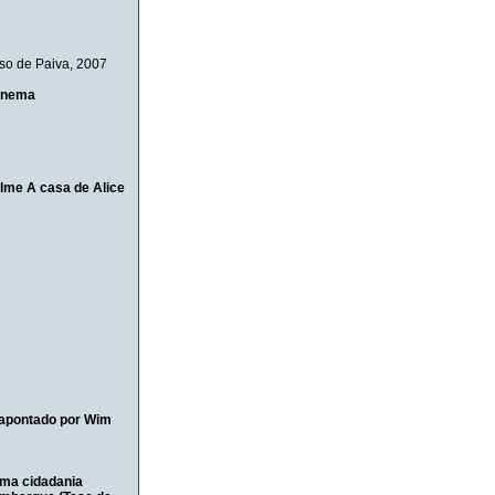
so de Paiva
, 2007
cinema
lme A casa de Alice
 apontado por Wim
uma cidadania