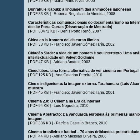
[
PDF 29 KB
] -
Marta Pinho Alves
, 2005
Bunraku e Kabuki: a linguagem das animações japonesas
[
PDF 83 KB
] -
Roberta Regalcce de Almeida
, 2008
Características comunicacionais do documentarismo na Intern
do site Porta Curtas (Dissertação de Mestrado)
[
PDF 30472 KB
] -
Denis Porto Renó
, 2007
China en la frontera del discurso fílmico
[
PDF 38 KB
] -
Francisco Javier Gómez Tarín
, 2002
Cidadão Slade: a vida de um homem é seu intertexto. Uma anál
intertextualidade em Velvet Goldmine
[
PDF 47 KB
] -
Adriana Amaral
, 2003
Cineclubes: uma forma alternativa de ver cinema em Portugal
[
PDF 125 KB
] -
Ana Catarina Pereira
, 2010
Cine e indigenismo: la imagen externa. Tarahumara (Luis Alcor
muestra
[
PDF 45 KB
] -
Francisco Javier Gómez Tarín
, 2001
Cinema 2.0: O Cinema na Era da Internet
[
PDF 94 KB
] -
Luís Nogueira
, 2010
Cinema Abstracto: Da vanguarda europeia às primeiras manipu
imagem.
[
PDF 336 KB
] -
Patrícia Castello Branco
, 2010
Cinema brasileiro e futebol – 70 anos driblando a precariedade
[
PDF 44 KB
] -
Adriano Messias Oliveira
, 2006