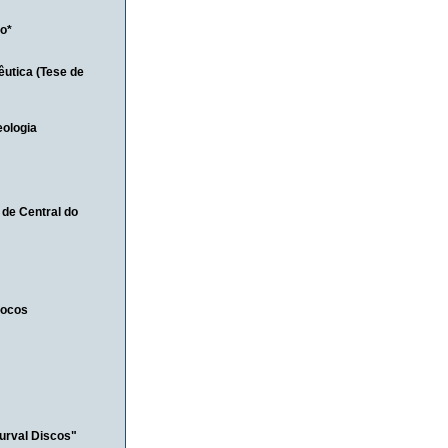
co*
utica (Tese de
eologia
 de Central do
vocos
Durval Discos"