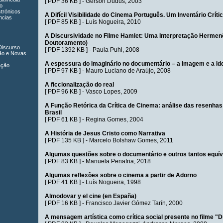
[
PDF 36 KB
] -
Gerson Dudus
, 2003
o
ctrónicos
A Difícil Visibilidade do Cinema Português. Um Inventário Críti
ncias
[
PDF 85 KB
] -
Luís Nogueira
, 2010
A Discursividade no Filme Hamlet: Uma Interpretação Hermenê
Doutoramento)
Discurso
[
PDF 1392 KB
] -
Paula Puhl
, 2008
ão e Novas
A espessura do imaginário no documentário – a imagem e a id
ação
[
PDF 97 KB
] -
Mauro Luciano de Araújo
, 2008
A ficcionalização do real
[
PDF 96 KB
] -
Vasco Lopes
, 2009
A Função Retórica da Crítica de Cinema: análise das resenhas
Brasil
[
PDF 61 KB
] -
Regina Gomes
, 2004
A História de Jesus Cristo como Narrativa
[
PDF 135 KB
] -
Marcelo Bolshaw Gomes
, 2011
Algumas questões sobre o documentário e outros tantos equí
[
PDF 83 KB
] -
Manuela Penafria
, 2018
Algumas reflexões sobre o cinema a partir de Adorno
[
PDF 41 KB
] -
Luís Nogueira
, 1998
Almodovar y el cine (en España)
[
PDF 16 KB
] -
Francisco Javier Gómez Tarín
, 2000
A mensagem artística como crítica social presente no filme "