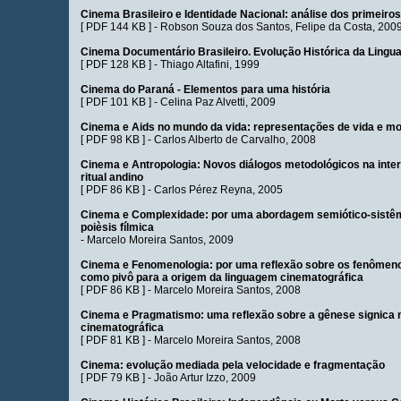
Cinema Brasileiro e Identidade Nacional: análise dos primeiro
[
PDF 144 KB
] -
Robson Souza dos Santos
,
Felipe da Costa
, 200
Cinema Documentário Brasileiro. Evolução Histórica da Ling
[
PDF 128 KB
] -
Thiago Altafini
, 1999
Cinema do Paraná - Elementos para uma história
[
PDF 101 KB
] -
Celina Paz Alvetti
, 2009
Cinema e Aids no mundo da vida: representações de vida e mo
[
PDF 98 KB
] -
Carlos Alberto de Carvalho
, 2008
Cinema e Antropologia: Novos diálogos metodológicos na inte
ritual andino
[
PDF 86 KB
] -
Carlos Pérez Reyna
, 2005
Cinema e Complexidade: por uma abordagem semiótico-sistêm
poièsis fílmica
-
Marcelo Moreira Santos
, 2009
Cinema e Fenomenologia: por uma reflexão sobre os fenômen
como pivô para a origem da linguagem cinematográfica
[
PDF 86 KB
] -
Marcelo Moreira Santos
, 2008
Cinema e Pragmatismo: uma reflexão sobre a gênese signica n
cinematográfica
[
PDF 81 KB
] -
Marcelo Moreira Santos
, 2008
Cinema: evolução mediada pela velocidade e fragmentação
[
PDF 79 KB
] -
João Artur Izzo
, 2009