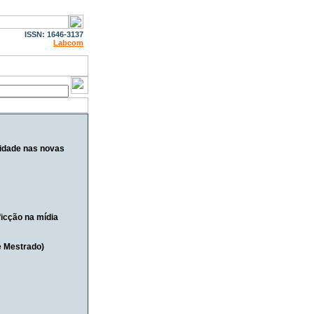
ISSN: 1646-3137
Labcom
lidade nas novas
ficção na mídia
e Mestrado)