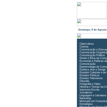
Domingo, 9 de Agost
Cibercultura
Cinema
Comunicação e Educa
Comunicação Organiza
Comunicação Política
Direito e Ética da Com
Economia e Políticas d
Comunicação
Epistemologia da Comu
Estética, Arte e Design
Estudos Culturais e de
Estudos Fílmicos
Estudos Televisivos
Filosofia
Fotografia e Video
História e Teorias da 
Imprensa Escrita
Jornalismo
Linguagem e Literatura
Marketing
Mestrado em Comunic
Estratégica
Mestrado em Design Mu