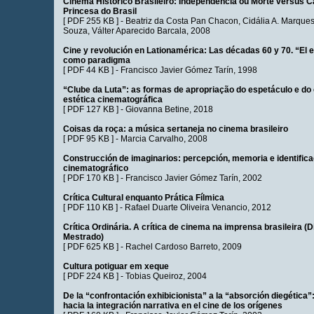
Cinema Histórico Brasileiro: Independência ou Morte versus C
Princesa do Brasil
[
PDF 255 KB
] -
Beatriz da Costa Pan Chacon
,
Cidália A. Marque
Souza
,
Válter Aparecido Barcala
, 2008
Cine y revolución en Lationamérica: Las décadas 60 y 70. “El 
como paradigma
[
PDF 44 KB
] -
Francisco Javier Gómez Tarín
, 1998
“Clube da Luta”: as formas de apropriação do espetáculo e d
estética cinematográfica
[
PDF 127 KB
] -
Giovanna Betine
, 2018
Coisas da roça: a música sertaneja no cinema brasileiro
[
PDF 95 KB
] -
Marcia Carvalho
, 2008
Construcción de imaginarios: percepción, memoria e identifica
cinematográfico
[
PDF 170 KB
] -
Francisco Javier Gómez Tarín
, 2002
Crítica Cultural enquanto Prática Fílmica
[
PDF 110 KB
] -
Rafael Duarte Oliveira Venancio
, 2012
Crítica Ordinária. A crítica de cinema na imprensa brasileira (
Mestrado)
[
PDF 625 KB
] -
Rachel Cardoso Barreto
, 2009
Cultura potiguar em xeque
[
PDF 224 KB
] -
Tobias Queiroz
, 2004
De la “confrontación exhibicionista” a la “absorción diegética
hacia la integración narrativa en el cine de los orígenes