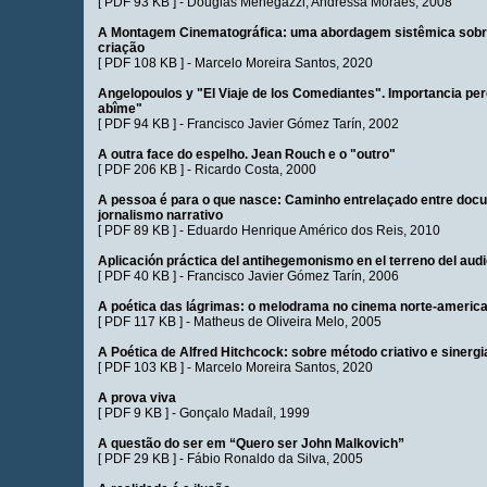
[
PDF 93 KB
] -
Douglas Menegazzi
,
Andressa Moraes
, 2008
A Montagem Cinematográfica: uma abordagem sistêmica sobr
criação
[
PDF 108 KB
] -
Marcelo Moreira Santos
, 2020
Angelopoulos y "El Viaje de los Comediantes". Importancia per
abîme"
[
PDF 94 KB
] -
Francisco Javier Gómez Tarín
, 2002
A outra face do espelho. Jean Rouch e o "outro"
[
PDF 206 KB
] -
Ricardo Costa
, 2000
A pessoa é para o que nasce: Caminho entrelaçado entre docu
jornalismo narrativo
[
PDF 89 KB
] -
Eduardo Henrique Américo dos Reis
, 2010
Aplicación práctica del antihegemonismo en el terreno del audi
[
PDF 40 KB
] -
Francisco Javier Gómez Tarín
, 2006
A poética das lágrimas: o melodrama no cinema norte-america
[
PDF 117 KB
] -
Matheus de Oliveira Melo
, 2005
A Poética de Alfred Hitchcock: sobre método criativo e sinergi
[
PDF 103 KB
] -
Marcelo Moreira Santos
, 2020
A prova viva
[
PDF 9 KB
] -
Gonçalo Madaíl
, 1999
A questão do ser em “Quero ser John Malkovich”
[
PDF 29 KB
] -
Fábio Ronaldo da Silva
, 2005