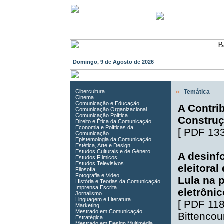
Domingo, 9 de Agosto de 2026
Cibercultura
»
Temática
Cinema
Comunicação e Educação
A Contri
Comunicação Organizacional
Comunicação Política
Construç
Direito e Ética da Comunicação
Economia e Políticas da
[
PDF 13
Comunicação
Epistemologia da Comunicação
Estética, Arte e Design
Estudos Culturais e de Género
A desinf
Estudos Fílmicos
Estudos Televisivos
eleitora
Filosofia
Fotografia e Video
Lula na 
História e Teorias da Comunicação
Imprensa Escrita
eletrôni
Jornalismo
Linguagem e Literatura
[
PDF 11
Marketing
Mestrado em Comunicação
Bittencou
Estratégica
Mestrado em Design Multimédia