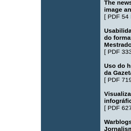
The news
image an
[
PDF 54
Usabilid
do format
Mestrado
[
PDF 33
Uso do h
da Gazet
[
PDF 71
Visualiz
infográfi
[
PDF 62
Warblogs
Jornalis