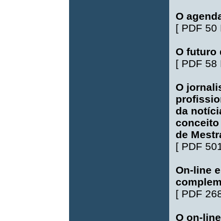
O agenda
[
PDF 50
O futuro
[
PDF 58
O jornali
profissi
da notíci
conceito 
de Mestr
[
PDF 50
On-line e
complem
[
PDF 26
O on-lin