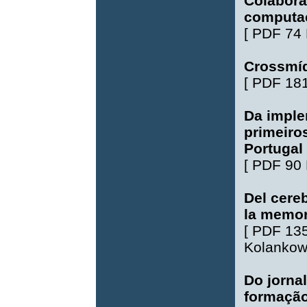
Colaboraç
computa
[
PDF 74
Crossmíd
[
PDF 18
Da imple
primeiro
Portugal
[
PDF 90
Del cereb
la memori
[
PDF 13
Kolankow
Do jorna
formação