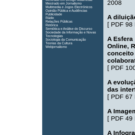
2008
Mestrado em Jornalismo
Multimedia e Jogos Electrónicos
Opinião Pública e Audiências
Publicidade
A diluiç
Rádio
Relações Públicas
[
PDF 98
Retórica
Semiótica e Análise do Discurso
Sociedade da Informação e Novas
Tecnologias
A Esfera
Sociologia da Comunicação
Teorias da Cultura
Online, 
Webjornalismo
conceito
colaborat
[
PDF 10
A evoluçã
das inte
[
PDF 67
A Imagem
[
PDF 49
A Infogra