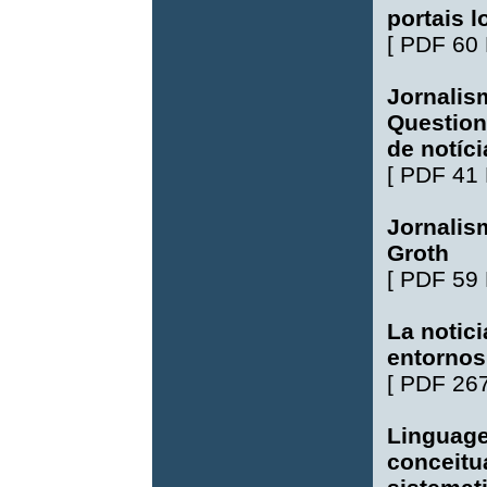
portais l
[
PDF 60
Jornalism
Question
de notíc
[
PDF 41
Jornalis
Groth
[
PDF 59
La notici
entornos
[
PDF 26
Linguage
conceitu