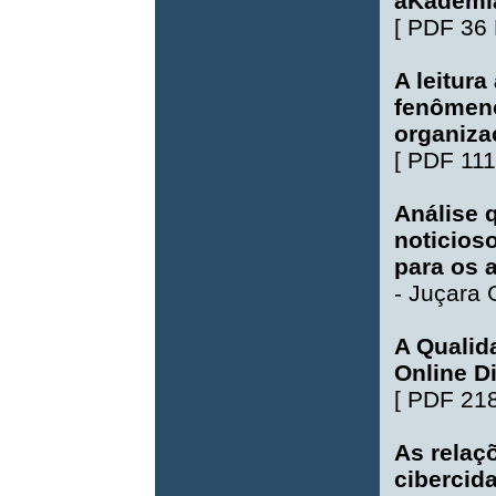
aKademia
[
PDF 36
A leitura
fenômeno
organizaç
[
PDF 111
Análise 
noticios
para os 
-
Juçara G
A Qualid
Online D
[
PDF 21
As relaçõ
cibercid