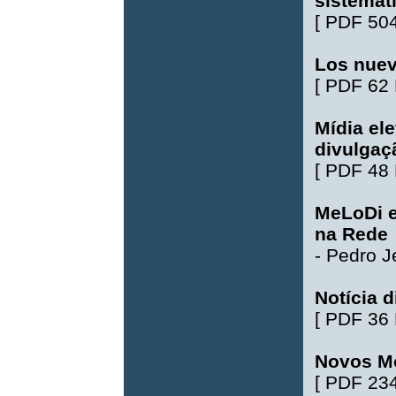
sistemat
[
PDF 50
Los nuev
[
PDF 62
Mídia el
divulgaçã
[
PDF 48
MeLoDi e
na Rede
-
Pedro J
Notícia d
[
PDF 36
Novos Mo
[
PDF 23