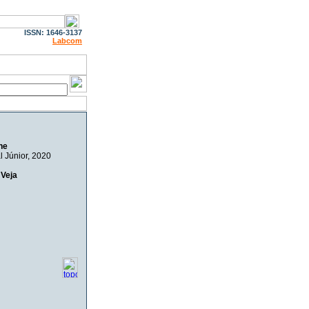
ISSN: 1646-3137
Labcom
ne
 Júnior
, 2020
 Veja