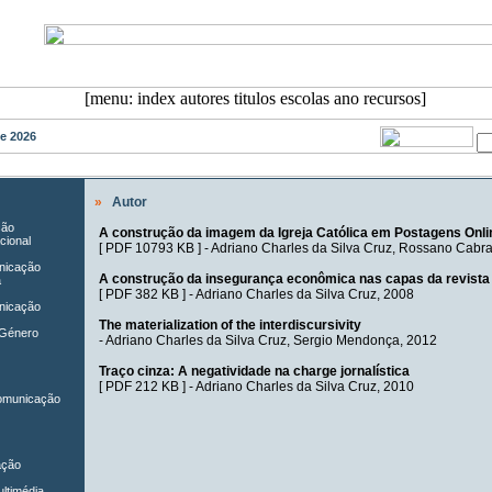
de 2026
»
Autor
ção
A construção da imagem da Igreja Católica em Postagens Onli
cional
[
PDF 10793 KB
] -
Adriano Charles da Silva Cruz
,
Rossano Cabral
unicação
A construção da insegurança econômica nas capas da revista
a
[
PDF 382 KB
] -
Adriano Charles da Silva Cruz
, 2008
nicação
The materialization of the interdiscursivity
 Género
-
Adriano Charles da Silva Cruz
,
Sergio Mendonça
, 2012
Traço cinza: A negatividade na charge jornalística
[
PDF 212 KB
] -
Adriano Charles da Silva Cruz
, 2010
Comunicação
ação
ltimédia