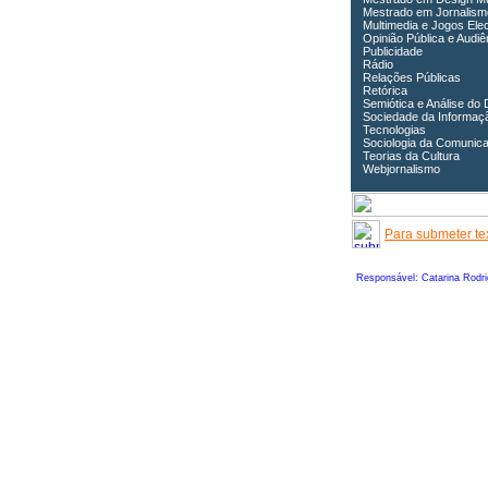
Mestrado em Jornalism
Multimedia e Jogos Ele
Opinião Pública e Audiê
Publicidade
Rádio
Relações Públicas
Retórica
Semiótica e Análise do 
Sociedade da Informaç
Tecnologias
Sociologia da Comunic
Teorias da Cultura
Webjornalismo
Para submeter tex