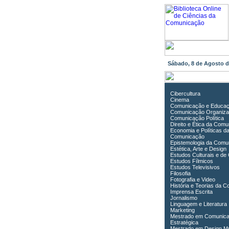
Sábado, 8 de Agosto 
Cibercultura
Cinema
Comunicação e Educa
Comunicação Organiza
Comunicação Política
Direito e Ética da Com
Economia e Políticas d
Comunicação
Epistemologia da Comu
Estética, Arte e Design
Estudos Culturais e de
Estudos Fílmicos
Estudos Televisivos
Filosofia
Fotografia e Video
História e Teorias da 
Imprensa Escrita
Jornalismo
Linguagem e Literatura
Marketing
Mestrado em Comunic
Estratégica
Mestrado em Design Mu