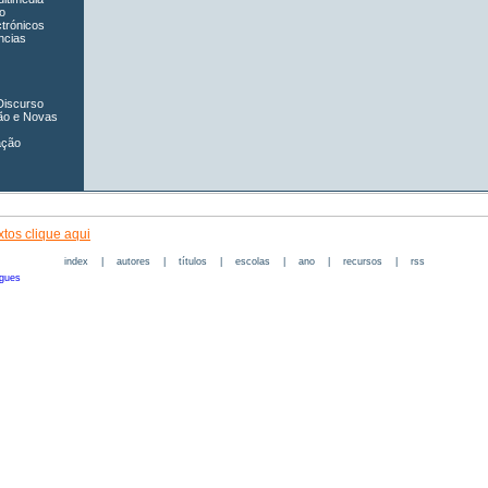
o
ctrónicos
ncias
Discurso
ão e Novas
ação
tos clique aqui
index
|
autores
|
títulos
|
escolas
|
ano
|
recursos
|
rss