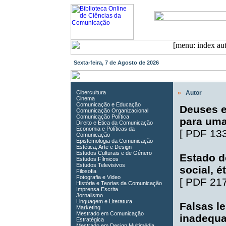
Sexta-feira, 7 de Agosto de 2026
Cibercultura
»
Autor
Cinema
Comunicação e Educação
Deuses e
Comunicação Organizacional
Comunicação Política
para uma
Direito e Ética da Comunicação
Economia e Políticas da
[
PDF 13
Comunicação
Epistemologia da Comunicação
Estética, Arte e Design
Estudos Culturais e de Género
Estado d
Estudos Fílmicos
Estudos Televisivos
social, é
Filosofia
Fotografia e Video
[
PDF 21
História e Teorias da Comunicação
Imprensa Escrita
Jornalismo
Linguagem e Literatura
Falsas l
Marketing
Mestrado em Comunicação
inadequa
Estratégica
Mestrado em Design Multimédia