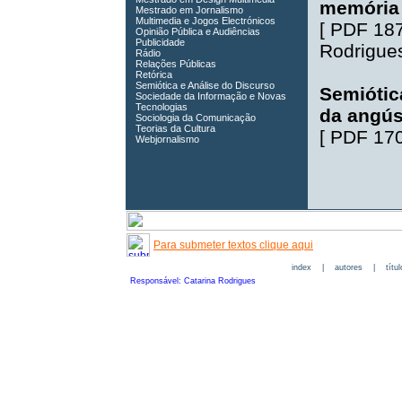
memória
Mestrado em Jornalismo
Multimedia e Jogos Electrónicos
[
PDF 18
Opinião Pública e Audiências
Publicidade
Rodrigue
Rádio
Relações Públicas
Retórica
Semiótica e Análise do Discurso
Semiótic
Sociedade da Informação e Novas
Tecnologias
da angús
Sociologia da Comunicação
Teorias da Cultura
[
PDF 17
Webjornalismo
Para submeter textos clique aqui
index
|
autores
|
títu