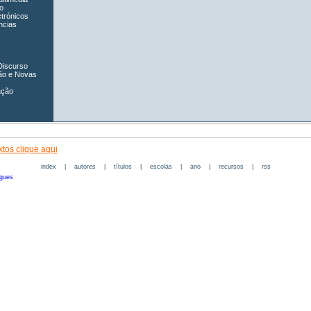
o
ctrónicos
ncias
Discurso
ão e Novas
ação
tos clique aqui
index
|
autores
|
títulos
|
escolas
|
ano
|
recursos
|
rss