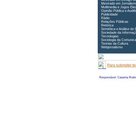
Mestrado em Jornalism
Multimedia e Jogos Ele
Opinião Pública e Audiê
Publicidade
Rádio
Relações Públicas
Retórica
Semiótica e Análise do 
Sociedade da Informaç
Tecnologias
Sociologia da Comunic
Teorias da Cultura
Webjornalismo
Para submeter tex