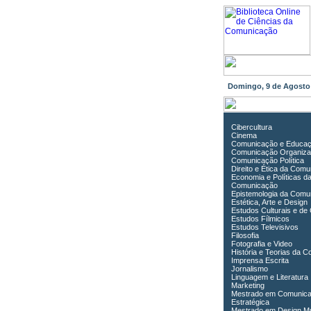
Domingo, 9 de Agost
Cibercultura
Cinema
Comunicação e Educa
Comunicação Organiza
Comunicação Política
Direito e Ética da Com
Economia e Políticas d
Comunicação
Epistemologia da Comu
Estética, Arte e Design
Estudos Culturais e de
Estudos Fílmicos
Estudos Televisivos
Filosofia
Fotografia e Video
História e Teorias da 
Imprensa Escrita
Jornalismo
Linguagem e Literatura
Marketing
Mestrado em Comunic
Estratégica
Mestrado em Design Mu