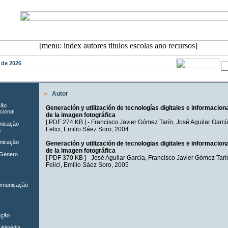
o de 2026
»
Autor
ção
Generación y utilización de tecnologías digitales e informaciona
cional
de la imagen fotográfica
[
PDF 274 KB
] -
Francisco Javier Gómez Tarín
,
José Aguilar Garcí
unicação
Felici
,
Emilio Sáez Soro
, 2004
a
nicação
Generación y utilización de tecnologias digitales e informaciona
de la imagen fotográfica
 Género
[
PDF 370 KB
] -
José Aguilar García
,
Francisco Javier Gómez Tarí
Felici
,
Emilio Sáez Soro
, 2005
Comunicação
ação
ltimédia