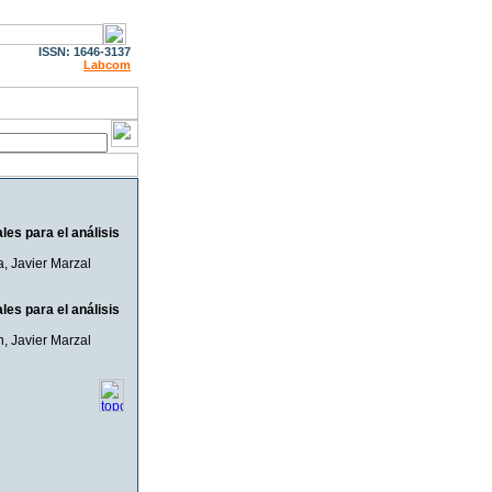
ISSN: 1646-3137
Labcom
les para el análisis
a
,
Javier Marzal
les para el análisis
n
,
Javier Marzal