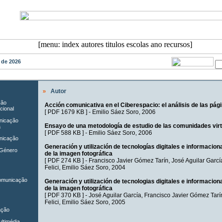
o de 2026
»
Autor
ção
Acción comunicativa en el Ciberespacio: el análisis de las pá
cional
[
PDF 1679 KB
] -
Emilio Sáez Soro
, 2006
unicação
Ensayo de una metodología de estudio de las comunidades vir
a
[
PDF 588 KB
] -
Emilio Sáez Soro
, 2006
nicação
Generación y utilización de tecnologías digitales e informaciona
 Género
de la imagen fotográfica
[
PDF 274 KB
] -
Francisco Javier Gómez Tarín
,
José Aguilar Garcí
Felici
,
Emilio Sáez Soro
, 2004
Comunicação
Generación y utilización de tecnologias digitales e informaciona
de la imagen fotográfica
[
PDF 370 KB
] -
José Aguilar García
,
Francisco Javier Gómez Tarí
Felici
,
Emilio Sáez Soro
, 2005
ação
ltimédia