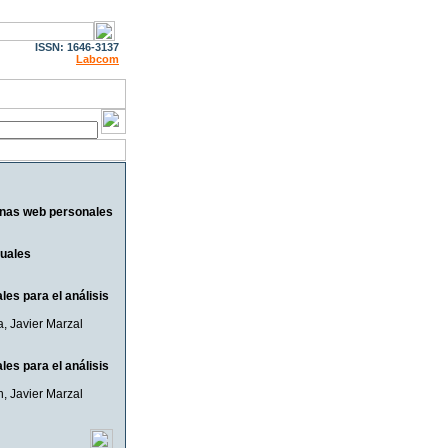
ISSN: 1646-3137
Labcom
ginas web personales
tuales
les para el análisis
a
,
Javier Marzal
les para el análisis
n
,
Javier Marzal