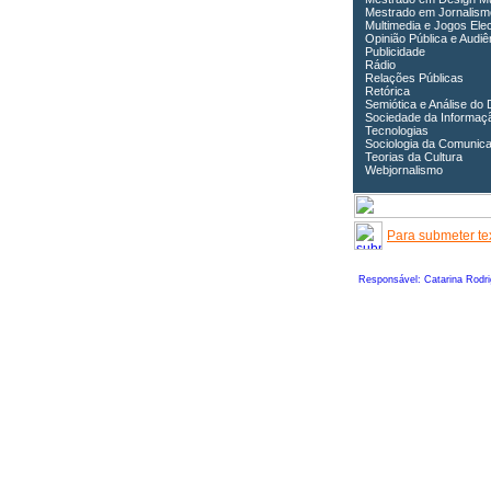
Mestrado em Jornalism
Multimedia e Jogos Ele
Opinião Pública e Audiê
Publicidade
Rádio
Relações Públicas
Retórica
Semiótica e Análise do 
Sociedade da Informaç
Tecnologias
Sociologia da Comunic
Teorias da Cultura
Webjornalismo
Para submeter tex