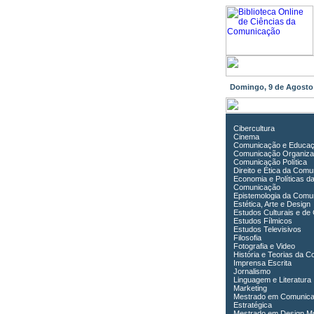
Domingo, 9 de Agost
Cibercultura
Cinema
Comunicação e Educa
Comunicação Organiza
Comunicação Política
Direito e Ética da Com
Economia e Políticas d
Comunicação
Epistemologia da Comu
Estética, Arte e Design
Estudos Culturais e de
Estudos Fílmicos
Estudos Televisivos
Filosofia
Fotografia e Video
História e Teorias da 
Imprensa Escrita
Jornalismo
Linguagem e Literatura
Marketing
Mestrado em Comunic
Estratégica
Mestrado em Design Mu