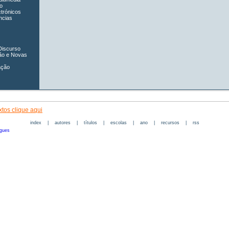
o
ctrónicos
ncias
Discurso
ão e Novas
ação
tos clique aqui
index
|
autores
|
títulos
|
escolas
|
ano
|
recursos
|
rss